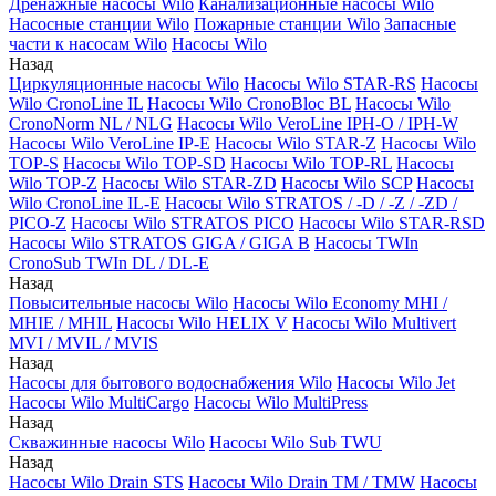
Дренажные насосы Wilo
Канализационные насосы Wilo
Насосные станции Wilo
Пожарные станции Wilo
Запасные
части к насосам Wilo
Насосы Wilo
Назад
Циркуляционные насосы Wilo
Насосы Wilo STAR-RS
Насосы
Wilo CronoLine IL
Насосы Wilo CronoBloc BL
Насосы Wilo
CronoNorm NL / NLG
Насосы Wilo VeroLine IPH-O / IPH-W
Насосы Wilo VeroLine IP-E
Насосы Wilo STAR-Z
Насосы Wilo
TOP-S
Насосы Wilo TOP-SD
Насосы Wilo TOP-RL
Насосы
Wilo TOP-Z
Насосы Wilo STAR-ZD
Насосы Wilo SCP
Насосы
Wilo CronoLine IL-E
Насосы Wilo STRATOS / -D / -Z / -ZD /
PICO-Z
Насосы Wilo STRATOS PICO
Насосы Wilo STAR-RSD
Насосы Wilo STRATOS GIGA / GIGA B
Насосы TWIn
CronoSub TWIn DL / DL-E
Назад
Повысительные насосы Wilo
Насосы Wilo Economy MHI /
MHIE / MHIL
Насосы Wilo HELIX V
Насосы Wilo Multivert
MVI / MVIL / MVIS
Назад
Насосы для бытового водоснабжения Wilo
Насосы Wilo Jet
Насосы Wilo MultiCargo
Насосы Wilo MultiPress
Назад
Скважинные насосы Wilo
Насосы Wilo Sub TWU
Назад
Насосы Wilo Drain STS
Насосы Wilo Drain TM / TMW
Насосы