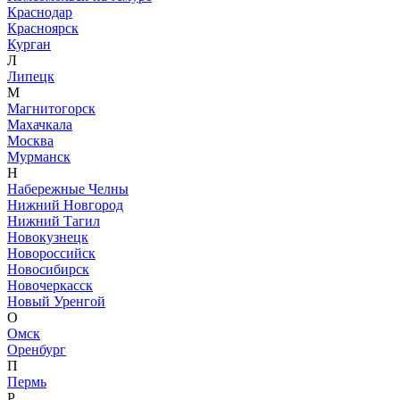
Краснодар
Красноярск
Курган
Л
Липецк
М
Магнитогорск
Махачкала
Москва
Мурманск
Н
Набережные Челны
Нижний Новгород
Нижний Тагил
Новокузнецк
Новороссийск
Новосибирск
Новочеркасск
Новый Уренгой
О
Омск
Оренбург
П
Пермь
Р