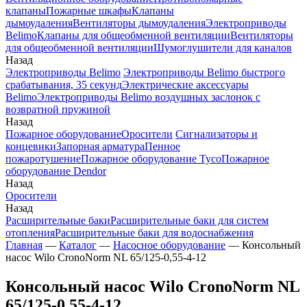
клапаны
Пожарные шкафы
Клапаны
дымоудаления
Вентиляторы дымоудаления
Электроприводы
Belimo
Клапаны для общеобменной вентиляции
Вентиляторы
для общеобменной вентиляции
Шумоглушители для каналов
Назад
Электроприводы Belimo
Электроприводы Belimo быстрого
срабатывания, 35 секунд
Электрические аксессуары
Belimo
Электроприводы Belimo воздушных заслонок c
возвратной пружиной
Назад
Пожарное оборудование
Оросители
Сигнализаторы и
концевики
Запорная арматура
Пенное
пожаротушение
Пожарное оборудование Tyco
Пожарное
оборудование Dendor
Назад
Оросители
Назад
Расширительные баки
Расширительные баки для систем
отопления
Расширительные баки для водоснабжения
Главная
—
Каталог
—
Насосное оборудование
—
Консольный
насос Wilo CronoNorm NL 65/125-0,55-4-12
Консольный насос Wilo CronoNorm NL
65/125-0,55-4-12