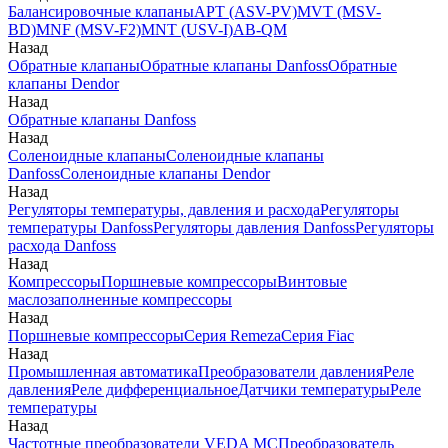
Балансировочные клапаны
APT (ASV-PV)
MVT (MSV-
BD)
MNF (MSV-F2)
MNT (USV-I)
AB-QM
Назад
Обратные клапаны
Обратные клапаны Danfoss
Обратные
клапаны Dendor
Назад
Обратные клапаны Danfoss
Назад
Соленоидные клапаны
Соленоидные клапаны
Danfoss
Соленоидные клапаны Dendor
Назад
Регуляторы температуры, давления и расхода
Регуляторы
температуры Danfoss
Регуляторы давления Danfoss
Регуляторы
расхода Danfoss
Назад
Компрессоры
Поршневые компрессоры
Винтовые
маслозаполненные компрессоры
Назад
Поршневые компрессоры
Серия Remeza
Серия Fiac
Назад
Промышленная автоматика
Преобразователи давления
Реле
давления
Реле дифференциальное
Датчики температуры
Реле
температуры
Назад
Частотные преобразователи VEDA MC
Преобразователь