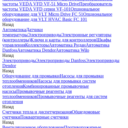
частоты VEDA VFD VF-51 Micro Drive
Преобразователь
частоты VEDA VFD серии VF-101
Опциональное
оборудование для VLT Micro Drive FC 51
Опциональное
оборудование для VLT HVAC Basic FC 101
Назад
Автоматика
Датчики
температуры
Электроприводы
Электронные регуляторы
(контроллеры)
Ключи и карты для контроллеров
Шкафы
управления
Коллекторы
Автоматика Ридан
Автоматика
Danfoss
Автоматика Dendor
Автоматика Wilo
Назад
Электроприводы
Электроприводы Danfoss
Электроприводы
Dendor
Назад
Оборудование для промывки
Насосы для промывки
теплообменников
Насосы для промывки систем
отопления
Комбинированные промывочные
насосы
Промывочные реагенты для
теплообменников
Промывочные реагенты для систем
отопления
Назад
Счетчики тепла и диспетчеризация
Общедомовые
счетчики
Поквартирные счетчики
Назад
Вентиляционное оборудование
Противопожарные