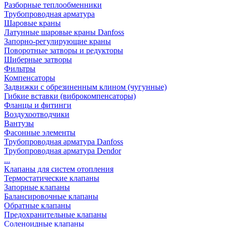
Разборные теплообменники
Трубопроводная арматура
Шаровые краны
Латунные шаровые краны Danfoss
Запорно-регулирующие краны
Поворотные затворы и редукторы
Шиберные затворы
Фильтры
Компенсаторы
Задвижки с обрезиненным клином (чугунные)
Гибкие вставки (виброкомпенсаторы)
Фланцы и фитинги
Воздухоотводчики
Вантузы
Фасонные элементы
Трубопроводная арматура Danfoss
Трубопроводная арматура Dendor
...
Клапаны для систем отопления
Термостатические клапаны
Запорные клапаны
Балансировочные клапаны
Обратные клапаны
Предохранительные клапаны
Соленоидные клапаны