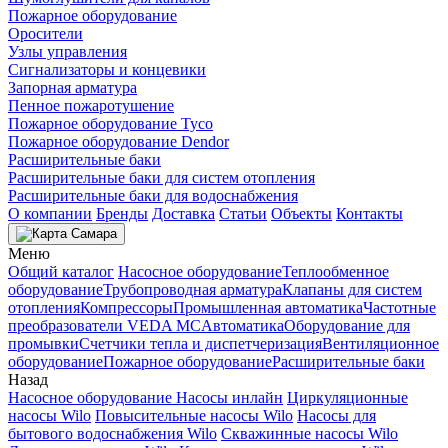
Пожарное оборудование
Оросители
Узлы управления
Сигнализаторы и концевики
Запорная арматура
Пенное пожаротушение
Пожарное оборудование Tyco
Пожарное оборудование Dendor
Расширительные баки
Расширительные баки для систем отопления
Расширительные баки для водоснабжения
О компании
Бренды
Доставка
Статьи
Объекты
Контакты
Самара
Меню
Общий каталог
Насосное оборудование
Теплообменное
оборудование
Трубопроводная арматура
Клапаны для систем
отопления
Компрессоры
Промышленная автоматика
Частотные
преобразователи VEDA MC
Автоматика
Оборудование для
промывки
Счетчики тепла и диспетчеризация
Вентиляционное
оборудование
Пожарное оборудование
Расширительные баки
Назад
Насосное оборудование
Насосы инлайн
Циркуляционные
насосы Wilo
Повысительные насосы Wilo
Насосы для
бытового водоснабжения Wilo
Скважинные насосы Wilo