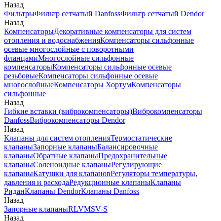
Назад
Фильтры
Фильтр сетчатый Danfoss
Фильтр сетчатый Dendor
Назад
Компенсаторы
Декоративные компенсаторы для систем
отопления и водоснабжения
Компенсаторы сильфонные
осевые многослойные с поворотными
фланцами
Многослойные сильфонные
компенсаторы
Компенсаторы сильфонные осевые
резьбовые
Компенсаторы сильфонные осевые
многослойные
Компенсаторы Хортум
Компенсаторы
сильфонные
Назад
Гибкие вставки (виброкомпенсаторы)
Виброкомпенсаторы
Danfoss
Виброкомпенсаторы Dendor
Назад
Клапаны для систем отопления
Термостатические
клапаны
Запорные клапаны
Балансировочные
клапаны
Обратные клапаны
Предохранительные
клапаны
Соленоидные клапаны
Регулирующие
клапаны
Катушки для клапанов
Регуляторы температуры,
давления и расхода
Редукционные клапаны
Клапаны
Ридан
Клапаны Dendor
Клапаны Danfoss
Назад
Запорные клапаны
RLV
MSV-S
Назад