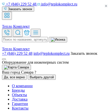
+7 (846) 229 52 48
info@teplokomplect.ru
Заказать звонок
Тепло
Комплект
Тепло
Комплект
+7 (846) 229 52 48
info@teplokomplect.ru
Заказать звонок
Оборудование для инженерных систем
Самара
Ваш город Самара ?
Да, все верно
Выбрать другой
О компании
Бренды
Объекты
Доставка
Гарантии
Контакты