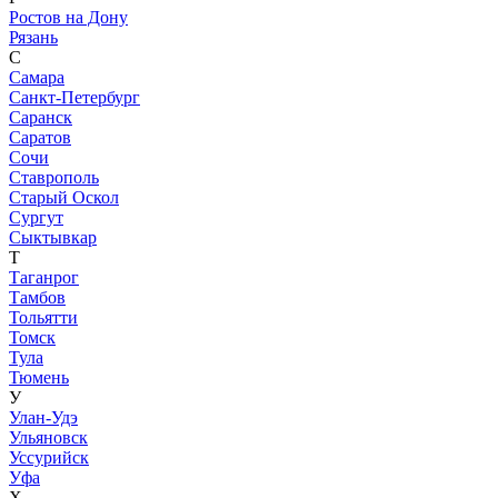
Ростов на Дону
Рязань
С
Самара
Санкт-Петербург
Саранск
Саратов
Сочи
Ставрополь
Старый Оскол
Сургут
Сыктывкар
Т
Таганрог
Тамбов
Тольятти
Томск
Тула
Тюмень
У
Улан-Удэ
Ульяновск
Уссурийск
Уфа
Х