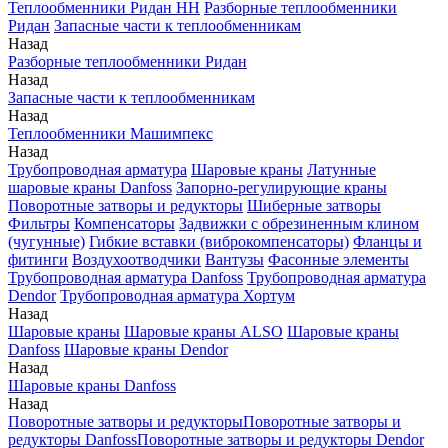
Теплообменники Ридан НН
Разборные теплообменники
Ридан
Запасные части к теплообменникам
Назад
Разборные теплообменники Ридан
Назад
Запасные части к теплообменникам
Назад
Теплообменники Машимпекс
Назад
Трубопроводная арматура
Шаровые краны
Латунные
шаровые краны Danfoss
Запорно-регулирующие краны
Поворотные затворы и редукторы
Шиберные затворы
Фильтры
Компенсаторы
Задвижки с обрезиненным клином
(чугунные)
Гибкие вставки (виброкомпенсаторы)
Фланцы и
фитинги
Воздухоотводчики
Вантузы
Фасонные элементы
Трубопроводная арматура Danfoss
Трубопроводная арматура
Dendor
Трубопроводная арматура Хортум
Назад
Шаровые краны
Шаровые краны ALSO
Шаровые краны
Danfoss
Шаровые краны Dendor
Назад
Шаровые краны Danfoss
Назад
Поворотные затворы и редукторы
Поворотные затворы и
редукторы Danfoss
Поворотные затворы и редукторы Dendor