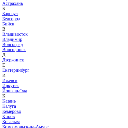
Астрахань
Б
Барнаул
Белгород
Бийск
В
Владивосток
Владимир
Волгоград
Волгодонск
Д
Дзержинск
Е
Екатеринбург
И
Ижевск
Иркутск
Йошкар-Ола
К
Казань
Калуга
Кемерово
Киров
Когалым
Комсомольск-на-Амуре