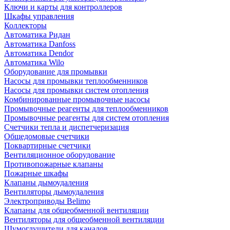
Ключи и карты для контроллеров
Шкафы управления
Коллекторы
Автоматика Ридан
Автоматика Danfoss
Автоматика Dendor
Автоматика Wilo
Оборудование для промывки
Насосы для промывки теплообменников
Насосы для промывки систем отопления
Комбинированные промывочные насосы
Промывочные реагенты для теплообменников
Промывочные реагенты для систем отопления
Счетчики тепла и диспетчеризация
Общедомовые счетчики
Поквартирные счетчики
Вентиляционное оборудование
Противопожарные клапаны
Пожарные шкафы
Клапаны дымоудаления
Вентиляторы дымоудаления
Электроприводы Belimo
Клапаны для общеобменной вентиляции
Вентиляторы для общеобменной вентиляции
Шумоглушители для каналов