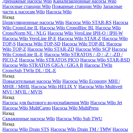
Дренажные насосы Wilo
Канализационные насосы Wilo
Насосные станции Wilo
Пожарные станции Wilo
Запасные
части к насосам Wilo
Насосы Wilo
Назад
Циркуляционные насосы Wilo
Насосы Wilo STAR-RS
Насосы
Wilo CronoLine IL
Насосы Wilo CronoBloc BL
Насосы Wilo
CronoNorm NL / NLG
Насосы Wilo VeroLine IPH-O / IPH-W
Насосы Wilo VeroLine IP-E
Насосы Wilo STAR-Z
Насосы Wilo
TOP-S
Насосы Wilo TOP-SD
Насосы Wilo TOP-RL
Насосы
Wilo TOP-Z
Насосы Wilo STAR-ZD
Насосы Wilo SCP
Насосы
Wilo CronoLine IL-E
Насосы Wilo STRATOS / -D / -Z / -ZD /
PICO-Z
Насосы Wilo STRATOS PICO
Насосы Wilo STAR-RSD
Насосы Wilo STRATOS GIGA / GIGA B
Насосы TWIn
CronoSub TWIn DL / DL-E
Назад
Повысительные насосы Wilo
Насосы Wilo Economy MHI /
MHIE / MHIL
Насосы Wilo HELIX V
Насосы Wilo Multivert
MVI / MVIL / MVIS
Назад
Насосы для бытового водоснабжения Wilo
Насосы Wilo Jet
Насосы Wilo MultiCargo
Насосы Wilo MultiPress
Назад
Скважинные насосы Wilo
Насосы Wilo Sub TWU
Назад
Насосы Wilo Drain STS
Насосы Wilo Drain TM / TMW
Насосы