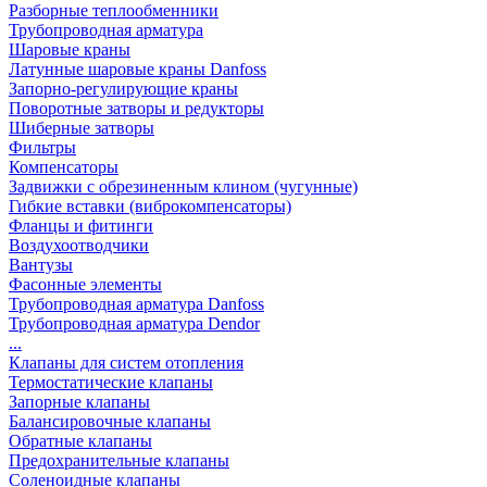
Разборные теплообменники
Трубопроводная арматура
Шаровые краны
Латунные шаровые краны Danfoss
Запорно-регулирующие краны
Поворотные затворы и редукторы
Шиберные затворы
Фильтры
Компенсаторы
Задвижки с обрезиненным клином (чугунные)
Гибкие вставки (виброкомпенсаторы)
Фланцы и фитинги
Воздухоотводчики
Вантузы
Фасонные элементы
Трубопроводная арматура Danfoss
Трубопроводная арматура Dendor
...
Клапаны для систем отопления
Термостатические клапаны
Запорные клапаны
Балансировочные клапаны
Обратные клапаны
Предохранительные клапаны
Соленоидные клапаны