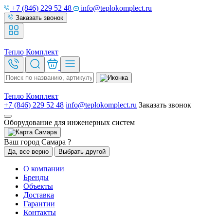
+7 (846) 229 52 48
info@teplokomplect.ru
Заказать звонок
Тепло
Комплект
Тепло
Комплект
+7 (846) 229 52 48
info@teplokomplect.ru
Заказать звонок
Оборудование для инженерных систем
Самара
Ваш город Самара ?
Да, все верно
Выбрать другой
О компании
Бренды
Объекты
Доставка
Гарантии
Контакты