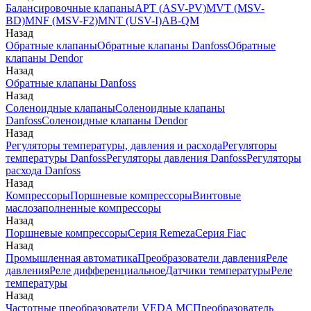
Балансировочные клапаны
APT (ASV-PV)
MVT (MSV-
BD)
MNF (MSV-F2)
MNT (USV-I)
AB-QM
Назад
Обратные клапаны
Обратные клапаны Danfoss
Обратные
клапаны Dendor
Назад
Обратные клапаны Danfoss
Назад
Соленоидные клапаны
Соленоидные клапаны
Danfoss
Соленоидные клапаны Dendor
Назад
Регуляторы температуры, давления и расхода
Регуляторы
температуры Danfoss
Регуляторы давления Danfoss
Регуляторы
расхода Danfoss
Назад
Компрессоры
Поршневые компрессоры
Винтовые
маслозаполненные компрессоры
Назад
Поршневые компрессоры
Серия Remeza
Серия Fiac
Назад
Промышленная автоматика
Преобразователи давления
Реле
давления
Реле дифференциальное
Датчики температуры
Реле
температуры
Назад
Частотные преобразователи VEDA MC
Преобразователь