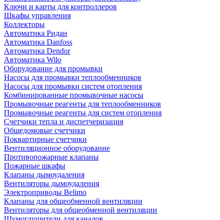
Ключи и карты для контроллеров
Шкафы управления
Коллекторы
Автоматика Ридан
Автоматика Danfoss
Автоматика Dendor
Автоматика Wilo
Оборудование для промывки
Насосы для промывки теплообменников
Насосы для промывки систем отопления
Комбинированные промывочные насосы
Промывочные реагенты для теплообменников
Промывочные реагенты для систем отопления
Счетчики тепла и диспетчеризация
Общедомовые счетчики
Поквартирные счетчики
Вентиляционное оборудование
Противопожарные клапаны
Пожарные шкафы
Клапаны дымоудаления
Вентиляторы дымоудаления
Электроприводы Belimo
Клапаны для общеобменной вентиляции
Вентиляторы для общеобменной вентиляции
Шумоглушители для каналов