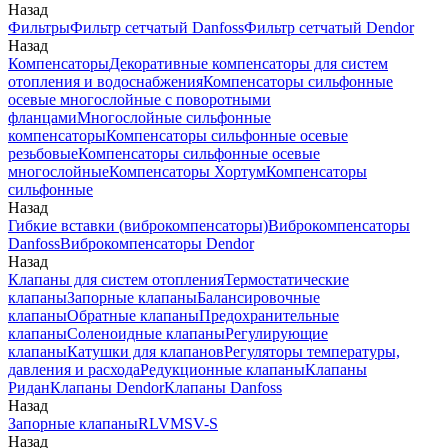
Назад
Фильтры
Фильтр сетчатый Danfoss
Фильтр сетчатый Dendor
Назад
Компенсаторы
Декоративные компенсаторы для систем
отопления и водоснабжения
Компенсаторы сильфонные
осевые многослойные с поворотными
фланцами
Многослойные сильфонные
компенсаторы
Компенсаторы сильфонные осевые
резьбовые
Компенсаторы сильфонные осевые
многослойные
Компенсаторы Хортум
Компенсаторы
сильфонные
Назад
Гибкие вставки (виброкомпенсаторы)
Виброкомпенсаторы
Danfoss
Виброкомпенсаторы Dendor
Назад
Клапаны для систем отопления
Термостатические
клапаны
Запорные клапаны
Балансировочные
клапаны
Обратные клапаны
Предохранительные
клапаны
Соленоидные клапаны
Регулирующие
клапаны
Катушки для клапанов
Регуляторы температуры,
давления и расхода
Редукционные клапаны
Клапаны
Ридан
Клапаны Dendor
Клапаны Danfoss
Назад
Запорные клапаны
RLV
MSV-S
Назад