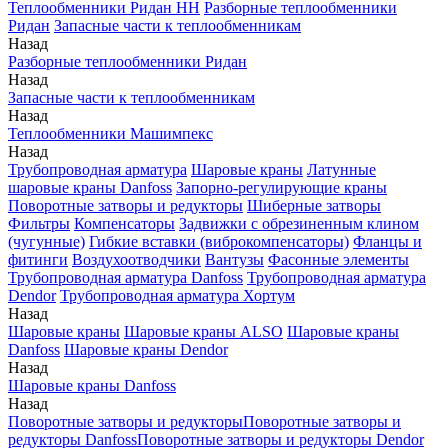
Теплообменники Ридан НН
Разборные теплообменники
Ридан
Запасные части к теплообменникам
Назад
Разборные теплообменники Ридан
Назад
Запасные части к теплообменникам
Назад
Теплообменники Машимпекс
Назад
Трубопроводная арматура
Шаровые краны
Латунные
шаровые краны Danfoss
Запорно-регулирующие краны
Поворотные затворы и редукторы
Шиберные затворы
Фильтры
Компенсаторы
Задвижки с обрезиненным клином
(чугунные)
Гибкие вставки (виброкомпенсаторы)
Фланцы и
фитинги
Воздухоотводчики
Вантузы
Фасонные элементы
Трубопроводная арматура Danfoss
Трубопроводная арматура
Dendor
Трубопроводная арматура Хортум
Назад
Шаровые краны
Шаровые краны ALSO
Шаровые краны
Danfoss
Шаровые краны Dendor
Назад
Шаровые краны Danfoss
Назад
Поворотные затворы и редукторы
Поворотные затворы и
редукторы Danfoss
Поворотные затворы и редукторы Dendor