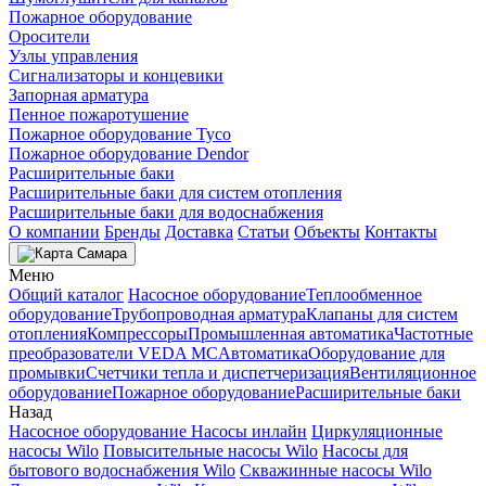
Пожарное оборудование
Оросители
Узлы управления
Сигнализаторы и концевики
Запорная арматура
Пенное пожаротушение
Пожарное оборудование Tyco
Пожарное оборудование Dendor
Расширительные баки
Расширительные баки для систем отопления
Расширительные баки для водоснабжения
О компании
Бренды
Доставка
Статьи
Объекты
Контакты
Самара
Меню
Общий каталог
Насосное оборудование
Теплообменное
оборудование
Трубопроводная арматура
Клапаны для систем
отопления
Компрессоры
Промышленная автоматика
Частотные
преобразователи VEDA MC
Автоматика
Оборудование для
промывки
Счетчики тепла и диспетчеризация
Вентиляционное
оборудование
Пожарное оборудование
Расширительные баки
Назад
Насосное оборудование
Насосы инлайн
Циркуляционные
насосы Wilo
Повысительные насосы Wilo
Насосы для
бытового водоснабжения Wilo
Скважинные насосы Wilo