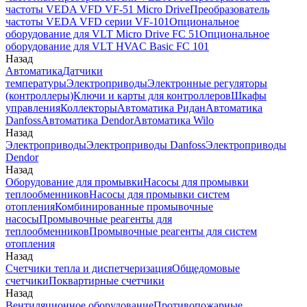
частоты VEDA VFD VF-51 Micro Drive
Преобразователь
частоты VEDA VFD серии VF-101
Опциональное
оборудование для VLT Micro Drive FC 51
Опциональное
оборудование для VLT HVAC Basic FC 101
Назад
Автоматика
Датчики
температуры
Электроприводы
Электронные регуляторы
(контроллеры)
Ключи и карты для контроллеров
Шкафы
управления
Коллекторы
Автоматика Ридан
Автоматика
Danfoss
Автоматика Dendor
Автоматика Wilo
Назад
Электроприводы
Электроприводы Danfoss
Электроприводы
Dendor
Назад
Оборудование для промывки
Насосы для промывки
теплообменников
Насосы для промывки систем
отопления
Комбинированные промывочные
насосы
Промывочные реагенты для
теплообменников
Промывочные реагенты для систем
отопления
Назад
Счетчики тепла и диспетчеризация
Общедомовые
счетчики
Поквартирные счетчики
Назад
Вентиляционное оборудование
Противопожарные