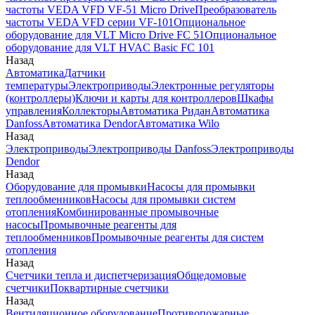
частоты VEDA VFD VF-51 Micro Drive
Преобразователь
частоты VEDA VFD серии VF-101
Опциональное
оборудование для VLT Micro Drive FC 51
Опциональное
оборудование для VLT HVAC Basic FC 101
Назад
Автоматика
Датчики
температуры
Электроприводы
Электронные регуляторы
(контроллеры)
Ключи и карты для контроллеров
Шкафы
управления
Коллекторы
Автоматика Ридан
Автоматика
Danfoss
Автоматика Dendor
Автоматика Wilo
Назад
Электроприводы
Электроприводы Danfoss
Электроприводы
Dendor
Назад
Оборудование для промывки
Насосы для промывки
теплообменников
Насосы для промывки систем
отопления
Комбинированные промывочные
насосы
Промывочные реагенты для
теплообменников
Промывочные реагенты для систем
отопления
Назад
Счетчики тепла и диспетчеризация
Общедомовые
счетчики
Поквартирные счетчики
Назад
Вентиляционное оборудование
Противопожарные