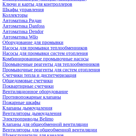
Ключи и карты для контроллеров
Шкафы управления
Коллекторы
Автоматика Ридан
Автоматика Danfoss
Автоматика Dendor
Автоматика Wilo
Оборудование для промывки
Насосы для промывки теплообменников
Насосы для промывки систем отопления
Комбинированные промывочные насосы
Промывочные реагенты для теплообменников
Промывочные реагенты для систем отопления
Счетчики тепла и диспетчеризация
Общедомовые счетчики
Поквартирные счетчики
Вентиляционное оборудование
Противопожарные клапаны
Пожарные шкафы
Клапаны дымоудаления
Вентиляторы дымоудаления
Электроприводы Belimo
Клапаны для общеобменной вентиляции
Вентиляторы для общеобменной вентиляции
Шумоглушители для каналов