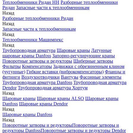
Теплообменники Ридан НН
Разборные теплообменники
Ридан
Запасные части к теплообменникам
Назад
Разборные теплообменники Ридан
Назад
Запасные части к теплообменникам
Назад
Теплообменники Машимпекс
Назад
Трубопроводная арматура
Шаровые краны
Латунные
шаровые краны Danfoss
Запорно-регулирующие краны
Поворотные затворы и редукторы
Шиберные затворы
Фильтры
Компенсаторы
Задвижки с обрезиненным клином
(чугунные)
Гибкие вставки (виброкомпенсаторы)
Фланцы и
фитинги
Воздухоотводчики
Вантузы
Фасонные элементы
Трубопроводная арматура Danfoss
Трубопроводная арматура
Dendor
Трубопроводная арматура Хортум
Назад
Шаровые краны
Шаровые краны ALSO
Шаровые краны
Danfoss
Шаровые краны Dendor
Назад
Шаровые краны Danfoss
Назад
Поворотные затворы и редукторы
Поворотные затворы и
редукторы Danfoss
Поворотные затворы и редукторы Dendor