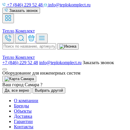
+7 (846) 229 52 48
info@teplokomplect.ru
Заказать звонок
Тепло
Комплект
Тепло
Комплект
+7 (846) 229 52 48
info@teplokomplect.ru
Заказать звонок
Оборудование для инженерных систем
Самара
Ваш город Самара ?
Да, все верно
Выбрать другой
О компании
Бренды
Объекты
Доставка
Гарантии
Контакты