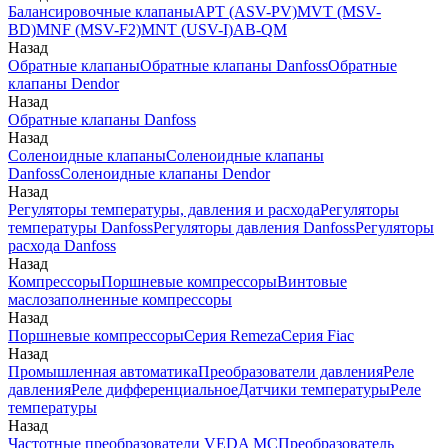
Балансировочные клапаны
APT (ASV-PV)
MVT (MSV-
BD)
MNF (MSV-F2)
MNT (USV-I)
AB-QM
Назад
Обратные клапаны
Обратные клапаны Danfoss
Обратные
клапаны Dendor
Назад
Обратные клапаны Danfoss
Назад
Соленоидные клапаны
Соленоидные клапаны
Danfoss
Соленоидные клапаны Dendor
Назад
Регуляторы температуры, давления и расхода
Регуляторы
температуры Danfoss
Регуляторы давления Danfoss
Регуляторы
расхода Danfoss
Назад
Компрессоры
Поршневые компрессоры
Винтовые
маслозаполненные компрессоры
Назад
Поршневые компрессоры
Серия Remeza
Серия Fiac
Назад
Промышленная автоматика
Преобразователи давления
Реле
давления
Реле дифференциальное
Датчики температуры
Реле
температуры
Назад
Частотные преобразователи VEDA MC
Преобразователь