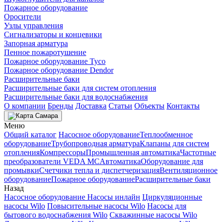
Пожарное оборудование
Оросители
Узлы управления
Сигнализаторы и концевики
Запорная арматура
Пенное пожаротушение
Пожарное оборудование Tyco
Пожарное оборудование Dendor
Расширительные баки
Расширительные баки для систем отопления
Расширительные баки для водоснабжения
О компании
Бренды
Доставка
Статьи
Объекты
Контакты
Самара
Меню
Общий каталог
Насосное оборудование
Теплообменное
оборудование
Трубопроводная арматура
Клапаны для систем
отопления
Компрессоры
Промышленная автоматика
Частотные
преобразователи VEDA MC
Автоматика
Оборудование для
промывки
Счетчики тепла и диспетчеризация
Вентиляционное
оборудование
Пожарное оборудование
Расширительные баки
Назад
Насосное оборудование
Насосы инлайн
Циркуляционные
насосы Wilo
Повысительные насосы Wilo
Насосы для
бытового водоснабжения Wilo
Скважинные насосы Wilo