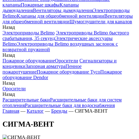
клапаны
Пожарные шкафы
Клапаны
дымоудаления
Вентиляторы дымоудаления
Электроприводы
Belimo
Клапаны для общеобменной вентиляции
Вентиляторы
для общеобменной вентиляции
Шумоглушители для каналов
Назад
Электроприводы Belimo
Электроприводы Belimo быстрого
срабатывания, 35 секунд
Электрические аксессуары
Belimo
Электроприводы Belimo воздушных заслонок c
возвратной пружиной
Назад
Пожарное оборудование
Оросители
Сигнализаторы и
концевики
Запорная арматура
Пенное
пожаротушение
Пожарное оборудование Tyco
Пожарное
оборудование Dendor
Назад
Оросители
Назад
Расширительные баки
Расширительные баки для систем
отопления
Расширительные баки для водоснабжения
Главная
—
Каталог
—
Бренды
—
СИГМА-ВЕНТ
СИГМА-ВЕНТ