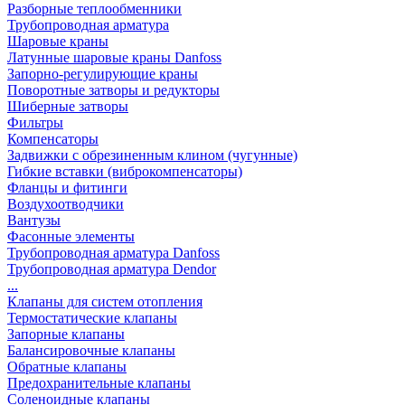
Разборные теплообменники
Трубопроводная арматура
Шаровые краны
Латунные шаровые краны Danfoss
Запорно-регулирующие краны
Поворотные затворы и редукторы
Шиберные затворы
Фильтры
Компенсаторы
Задвижки с обрезиненным клином (чугунные)
Гибкие вставки (виброкомпенсаторы)
Фланцы и фитинги
Воздухоотводчики
Вантузы
Фасонные элементы
Трубопроводная арматура Danfoss
Трубопроводная арматура Dendor
...
Клапаны для систем отопления
Термостатические клапаны
Запорные клапаны
Балансировочные клапаны
Обратные клапаны
Предохранительные клапаны
Соленоидные клапаны