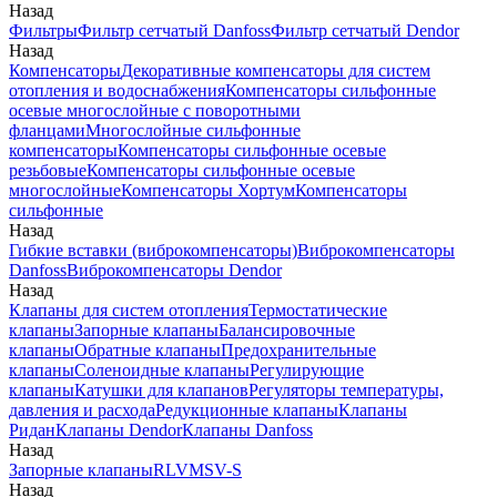
Назад
Фильтры
Фильтр сетчатый Danfoss
Фильтр сетчатый Dendor
Назад
Компенсаторы
Декоративные компенсаторы для систем
отопления и водоснабжения
Компенсаторы сильфонные
осевые многослойные с поворотными
фланцами
Многослойные сильфонные
компенсаторы
Компенсаторы сильфонные осевые
резьбовые
Компенсаторы сильфонные осевые
многослойные
Компенсаторы Хортум
Компенсаторы
сильфонные
Назад
Гибкие вставки (виброкомпенсаторы)
Виброкомпенсаторы
Danfoss
Виброкомпенсаторы Dendor
Назад
Клапаны для систем отопления
Термостатические
клапаны
Запорные клапаны
Балансировочные
клапаны
Обратные клапаны
Предохранительные
клапаны
Соленоидные клапаны
Регулирующие
клапаны
Катушки для клапанов
Регуляторы температуры,
давления и расхода
Редукционные клапаны
Клапаны
Ридан
Клапаны Dendor
Клапаны Danfoss
Назад
Запорные клапаны
RLV
MSV-S
Назад