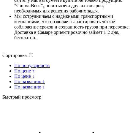
сайте: у нас вы сумеете купить не только продукцию
"Сигма-Вент", но и тысячи других товаров,
необходимых для решения рабочих задач.
Мы сотрудничаем с надёжными транспортными
компаниями, что позволяет гарантировать чёткое
соблюдение сроков и сохранность грузов при перевозке.
Доставка в Самаре ориентировочно займёт 1-2 дня,
бесплатно.
Сортировка
По популярности
По цене ↑
По цене ↓
По названию ↑
По названию ↓
Быстрый просмотр