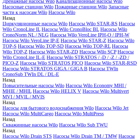
Дренажные насосы Wilo
Канализационные насосы Wilo
Насосные станции Wilo
Пожарные станции Wilo
Запасные
части к насосам Wilo
Насосы Wilo
Назад
Циркуляционные насосы Wilo
Насосы Wilo STAR-RS
Насосы
Wilo CronoLine IL
Насосы Wilo CronoBloc BL
Насосы Wilo
CronoNorm NL / NLG
Насосы Wilo VeroLine IPH-O / IPH-W
Насосы Wilo VeroLine IP-E
Насосы Wilo STAR-Z
Насосы Wilo
TOP-S
Насосы Wilo TOP-SD
Насосы Wilo TOP-RL
Насосы
Wilo TOP-Z
Насосы Wilo STAR-ZD
Насосы Wilo SCP
Насосы
Wilo CronoLine IL-E
Насосы Wilo STRATOS / -D / -Z / -ZD /
PICO-Z
Насосы Wilo STRATOS PICO
Насосы Wilo STAR-RSD
Насосы Wilo STRATOS GIGA / GIGA B
Насосы TWIn
CronoSub TWIn DL / DL-E
Назад
Повысительные насосы Wilo
Насосы Wilo Economy MHI /
MHIE / MHIL
Насосы Wilo HELIX V
Насосы Wilo Multivert
MVI / MVIL / MVIS
Назад
Насосы для бытового водоснабжения Wilo
Насосы Wilo Jet
Насосы Wilo MultiCargo
Насосы Wilo MultiPress
Назад
Скважинные насосы Wilo
Насосы Wilo Sub TWU
Назад
Насосы Wilo Drain STS
Насосы Wilo Drain TM / TMW
Насосы