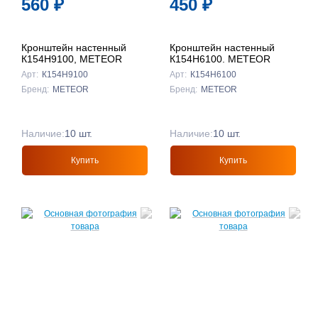
560
₽
450
₽
↓
Кронштейн настенный
Кронштейн настенный
К154Н9100, METEOR
К154Н6100. METEOR
Арт:
К154Н9100
Арт:
К154Н6100
Бренд:
METEOR
Бренд:
METEOR
Наличие:
10 шт.
Наличие:
10 шт.
Купить
Купить